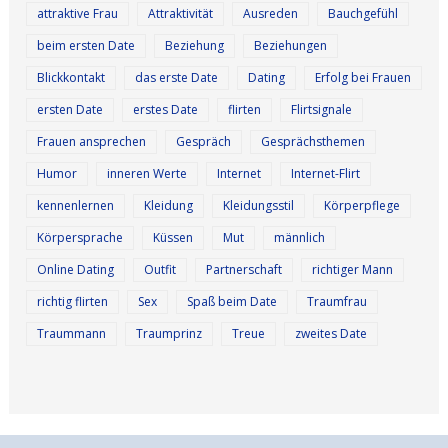
attraktive Frau
Attraktivität
Ausreden
Bauchgefühl
beim ersten Date
Beziehung
Beziehungen
Blickkontakt
das erste Date
Dating
Erfolg bei Frauen
ersten Date
erstes Date
flirten
Flirtsignale
Frauen ansprechen
Gespräch
Gesprächsthemen
Humor
inneren Werte
Internet
Internet-Flirt
kennenlernen
Kleidung
Kleidungsstil
Körperpflege
Körpersprache
Küssen
Mut
männlich
Online Dating
Outfit
Partnerschaft
richtiger Mann
richtig flirten
Sex
Spaß beim Date
Traumfrau
Traummann
Traumprinz
Treue
zweites Date