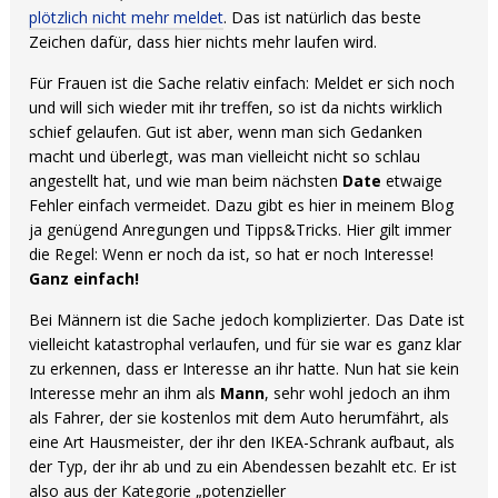
plötzlich nicht mehr meldet
. Das ist natürlich das beste
Zeichen dafür, dass hier nichts mehr laufen wird.
Für Frauen ist die Sache relativ einfach: Meldet er sich noch
und will sich wieder mit ihr treffen, so ist da nichts wirklich
schief gelaufen. Gut ist aber, wenn man sich Gedanken
macht und überlegt, was man vielleicht nicht so schlau
angestellt hat, und wie man beim nächsten
Date
etwaige
Fehler einfach vermeidet. Dazu gibt es hier in meinem Blog
ja genügend Anregungen und Tipps&Tricks. Hier gilt immer
die Regel: Wenn er noch da ist, so hat er noch Interesse!
Ganz einfach!
Bei Männern ist die Sache jedoch komplizierter. Das Date ist
vielleicht katastrophal verlaufen, und für sie war es ganz klar
zu erkennen, dass er Interesse an ihr hatte. Nun hat sie kein
Interesse mehr an ihm als
Mann
, sehr wohl jedoch an ihm
als Fahrer, der sie kostenlos mit dem Auto herumfährt, als
eine Art Hausmeister, der ihr den IKEA-Schrank aufbaut, als
der Typ, der ihr ab und zu ein Abendessen bezahlt etc. Er ist
also aus der Kategorie „potenzieller