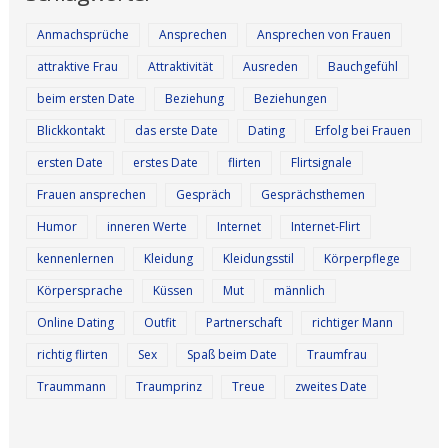
Anmachsprüche
Ansprechen
Ansprechen von Frauen
attraktive Frau
Attraktivität
Ausreden
Bauchgefühl
beim ersten Date
Beziehung
Beziehungen
Blickkontakt
das erste Date
Dating
Erfolg bei Frauen
ersten Date
erstes Date
flirten
Flirtsignale
Frauen ansprechen
Gespräch
Gesprächsthemen
Humor
inneren Werte
Internet
Internet-Flirt
kennenlernen
Kleidung
Kleidungsstil
Körperpflege
Körpersprache
Küssen
Mut
männlich
Online Dating
Outfit
Partnerschaft
richtiger Mann
richtig flirten
Sex
Spaß beim Date
Traumfrau
Traummann
Traumprinz
Treue
zweites Date