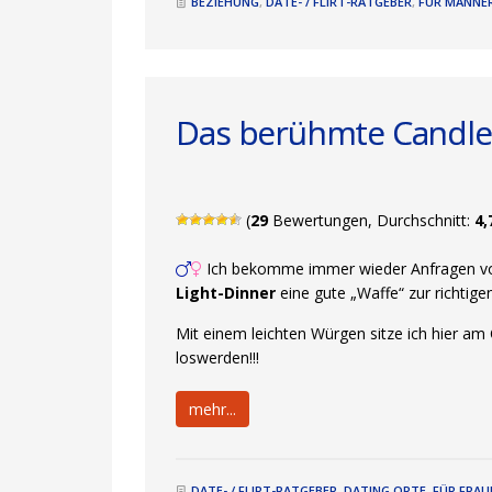
BEZIEHUNG
,
DATE- / FLIRT-RATGEBER
,
FÜR MÄNNE
Das berühmte Candle-
(
29
Bewertungen, Durchschnitt:
4,
Ich bekomme immer wieder Anfragen von
Light-Dinner
eine gute „Waffe“ zur richtigen
Mit einem leichten Würgen sitze ich hier a
loswerden!!!
mehr...
DATE- / FLIRT-RATGEBER
,
DATING ORTE
,
FÜR FRAU