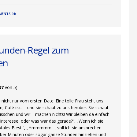
ENTS (4)
ekunden-Regel zum
en
97
von 5)
nicht nur vom ersten Date: Eine tolle Frau steht uns
, Café etc. – und sie schaut zu uns herüber. Sie schaut
n bisschen und wir – machen nichts! Wir bleiben da einfach
t Interesse, oder was war das gerade?“, „Wenn ich sie
 totales Biest!“, „Hmmmmm … soll ich sie ansprechen
 über Minuten oder sogar ganze Stunden hinziehen und