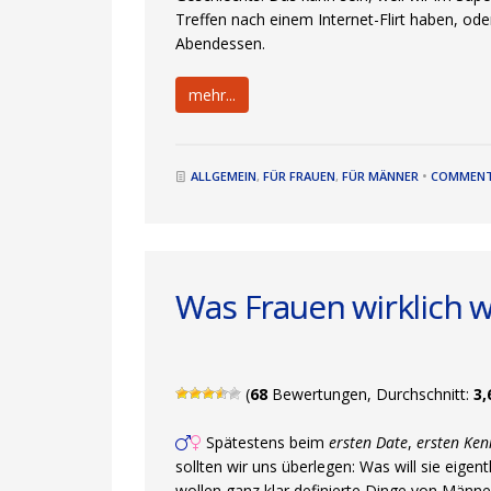
Treffen nach einem Internet-Flirt haben, o
Abendessen.
mehr...
ALLGEMEIN
,
FÜR FRAUEN
,
FÜR MÄNNER
•
COMMENT
Was Frauen wirklich w
(
68
Bewertungen, Durchschnitt:
3,
Spätestens beim
ersten Date
,
ersten Ke
sollten wir uns überlegen: Was will sie eigen
wollen ganz klar definierte Dinge von Männe