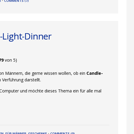
R
•
COMMENTS (7)
Light-Dinner
79
von 5)
 Männern, die gerne wissen wollen, ob ein
Candle-
 Verführung darstellt.
m Computer und möchte dieses Thema ein für alle mal
EN
,
FÜR MÄNNER
,
GESCHENKE
•
COMMENTS (0)