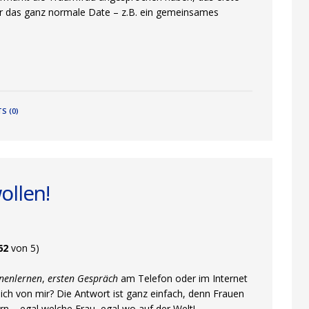
der das ganz normale Date – z.B. ein gemeinsames
S (0)
ollen!
62
von 5)
nnenlernen
,
ersten Gespräch
am Telefon oder im Internet
tlich von mir? Die Antwort ist ganz einfach, denn Frauen
rn – egal welche Frau, egal wo auf der Welt!