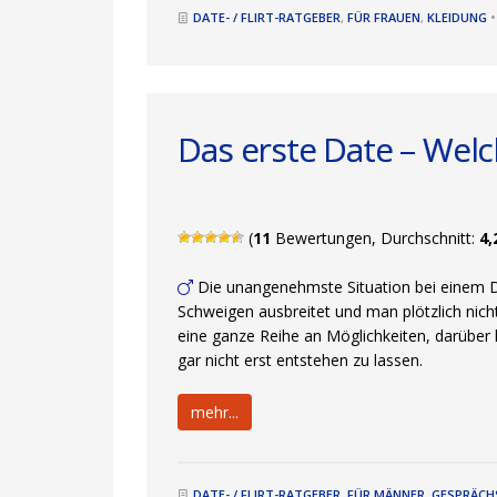
DATE- / FLIRT-RATGEBER
,
FÜR FRAUEN
,
KLEIDUNG
Das erste Date – Welch
(
11
Bewertungen, Durchschnitt:
4,
Die unangenehmste Situation bei einem Da
Schweigen ausbreitet und man plötzlich nic
eine ganze Reihe an Möglichkeiten, darüber
gar nicht erst entstehen zu lassen.
mehr...
DATE- / FLIRT-RATGEBER
,
FÜR MÄNNER
,
GESPRÄC