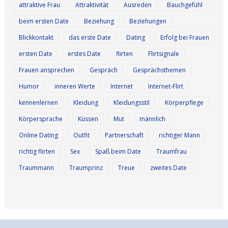
attraktive Frau
Attraktivität
Ausreden
Bauchgefühl
beim ersten Date
Beziehung
Beziehungen
Blickkontakt
das erste Date
Dating
Erfolg bei Frauen
ersten Date
erstes Date
flirten
Flirtsignale
Frauen ansprechen
Gespräch
Gesprächsthemen
Humor
inneren Werte
Internet
Internet-Flirt
kennenlernen
Kleidung
Kleidungsstil
Körperpflege
Körpersprache
Küssen
Mut
männlich
Online Dating
Outfit
Partnerschaft
richtiger Mann
richtig flirten
Sex
Spaß beim Date
Traumfrau
Traummann
Traumprinz
Treue
zweites Date