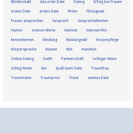
Blickkontakt
das erste Date
Dating
Erfolg bei Frauen
ersten Date
erstes Date
flirten
Flirtsignale
Frauen ansprechen
Gespräch
Gesprächsthemen
Humor
inneren Werte
Internet
Internet-Flirt
kennenlernen
Kleidung
Kleidungsstil
Körperpflege
Körpersprache
Küssen
Mut
männlich
Online Dating
Outfit
Partnerschaft
richtiger Mann
richtig flirten
Sex
Spaß beim Date
Traumfrau
Traummann
Traumprinz
Treue
zweites Date