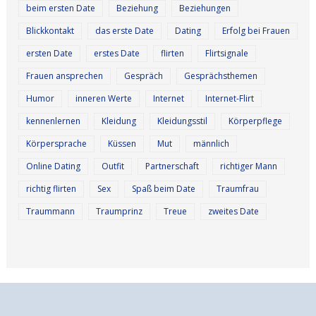
beim ersten Date
Beziehung
Beziehungen
Blickkontakt
das erste Date
Dating
Erfolg bei Frauen
ersten Date
erstes Date
flirten
Flirtsignale
Frauen ansprechen
Gespräch
Gesprächsthemen
Humor
inneren Werte
Internet
Internet-Flirt
kennenlernen
Kleidung
Kleidungsstil
Körperpflege
Körpersprache
Küssen
Mut
männlich
Online Dating
Outfit
Partnerschaft
richtiger Mann
richtig flirten
Sex
Spaß beim Date
Traumfrau
Traummann
Traumprinz
Treue
zweites Date