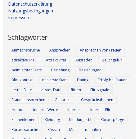
Datenschutzerklärung
Nutzungsbedingungen
Impressum
Schlagwörter
Anmachsprüche
Ansprechen
Ansprechen von Frauen
attraktive Frau
Attraktivität
Ausreden
Bauchgefühl
beim ersten Date
Beziehung
Beziehungen
Blickkontakt
das erste Date
Dating
Erfolg bei Frauen
ersten Date
erstes Date
flirten
Flirtsignale
Frauen ansprechen
Gespräch
Gesprächsthemen
Humor
inneren Werte
Internet
Internet-Flirt
kennenlernen
Kleidung
Kleidungsstil
Körperpflege
Körpersprache
Küssen
Mut
männlich