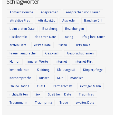
Schlagwörter
Anmachsprüche
Ansprechen
Ansprechen von Frauen
attraktive Frau
Attraktivität
Ausreden
Bauchgefühl
beim ersten Date
Beziehung
Beziehungen
Blickkontakt
das erste Date
Dating
Erfolg bei Frauen
ersten Date
erstes Date
flirten
Flirtsignale
Frauen ansprechen
Gespräch
Gesprächsthemen
Humor
inneren Werte
Internet
Internet-Flirt
kennenlernen
Kleidung
Kleidungsstil
Körperpflege
Körpersprache
Küssen
Mut
männlich
Online Dating
Outfit
Partnerschaft
richtiger Mann
richtig flirten
Sex
Spaß beim Date
Traumfrau
Traummann
Traumprinz
Treue
zweites Date